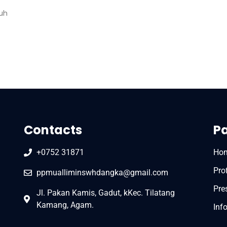
uh
Contacts
P
+0752 31871
Ho
Prof
ppmualliminswhdangka@gmail.com
Pre
Jl. Pakan Kamis, Gadut, kKec. Tilatang
Kamang, Agam.
Inf