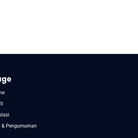
age
me
il
stasi
o & Pengumuman