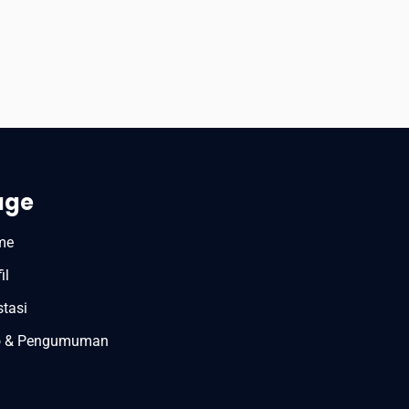
age
me
il
stasi
o & Pengumuman