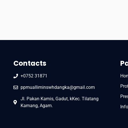
Contacts
P
+0752 31871
Ho
Prof
ppmualliminswhdangka@gmail.com
Pre
Jl. Pakan Kamis, Gadut, kKec. Tilatang
Kamang, Agam.
Inf