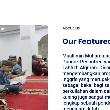
About Us
Our Featur
Muallimin Muhammad
Pondok Pesantren ya
Tahfizh Alquran. Disam
mengembangkan prog
Inggris yang merupak
sebagai bekal bagi sa
perkuliahan dalam dan
kuning juga sangat ma
lengkap sebuah pond
mendalami kitab.