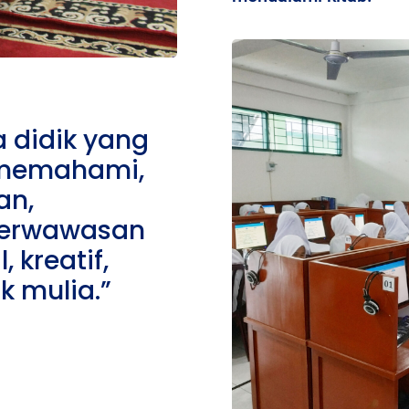
 didik yang
memahami,
an,
 berwawasan
, kreatif,
k mulia.”