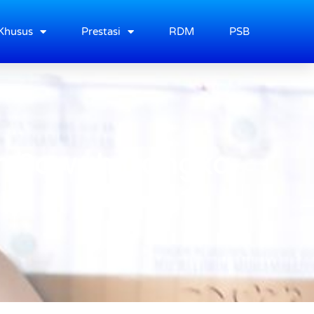
Khusus
Prestasi
RDM
PSB
h Sawah Dangka