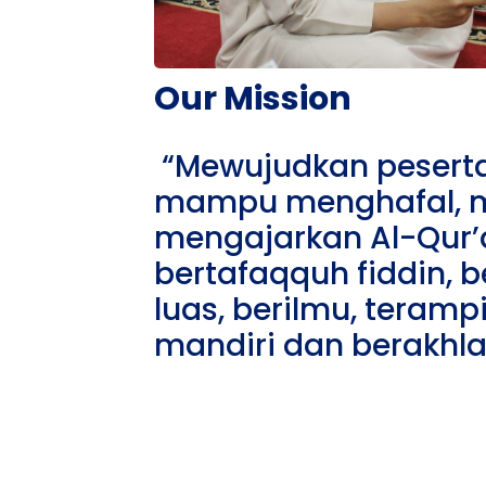
Our Mission
“Mewujudkan peserta
mampu menghafal, 
mengajarkan Al-Qur’
bertafaqquh fiddin,
luas, berilmu, terampil
mandiri dan berakhla