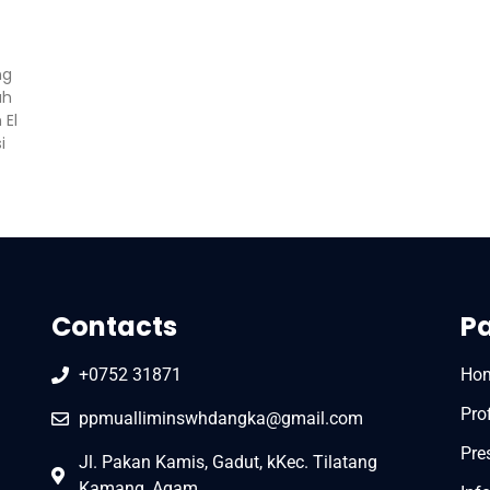
ng
ah
 El
i
Contacts
P
+0752 31871
Ho
Prof
ppmualliminswhdangka@gmail.com
Pre
Jl. Pakan Kamis, Gadut, kKec. Tilatang
Kamang, Agam.