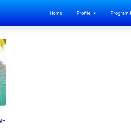
Home
Profile
Program 
l-