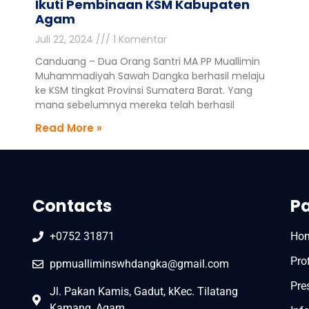
Ikuti Pembinaan KSM Kabupaten
Agam
Juli 22, 2024
1 Komentar
Canduang – Dua Orang Santri MA PP Muallimin
Muhammadiyah Sawah Dangka berhasil melaju
ke KSM tingkat Provinsi Sumatera Barat. Yang
mana sebelumnya mereka telah berhasil
Read More »
Contacts
P
+0752 31871
Ho
Prof
ppmualliminswhdangka@gmail.com
Pre
Jl. Pakan Kamis, Gadut, kKec. Tilatang
Kamang, Agam.