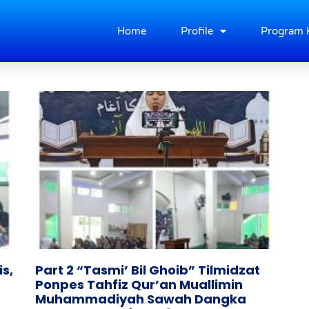
Home
Profile
Program 
s,
Part 2 “Tasmi’ Bil Ghoib” Tilmidzat
Ponpes Tahfiz Qur’an Muallimin
Muhammadiyah Sawah Dangka