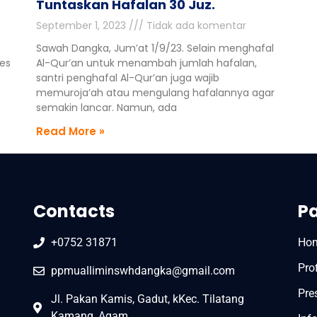
Tuntaskan Hafalan 30 Juz.
September 1, 2023
Tidak ada komentar
Sawah Dangka, Jum’at 1/9/23. Selain menghafal
pes
Al-Qur’an untuk menambah jumlah hafalan,
santri penghafal Al-Qur’an juga wajib
memuroja’ah atau mengulang hafalannya agar
semakin lancar. Namun, ada
Read More »
Contacts
P
+0752 31871
Ho
Prof
ppmualliminswhdangka@gmail.com
Pre
Jl. Pakan Kamis, Gadut, kKec. Tilatang
Kamang, Agam.