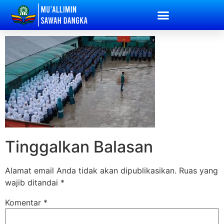
abc4
Tinggalkan Balasan
Alamat email Anda tidak akan dipublikasikan.
Ruas yang
wajib ditandai
*
Komentar
*