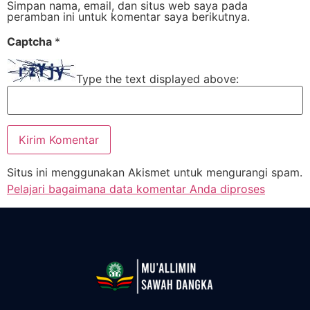
Simpan nama, email, dan situs web saya pada
peramban ini untuk komentar saya berikutnya.
Captcha
*
Type the text displayed above:
Situs ini menggunakan Akismet untuk mengurangi spam.
Pelajari bagaimana data komentar Anda diproses