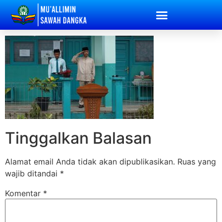
abc5
Tinggalkan Balasan
Alamat email Anda tidak akan dipublikasikan.
Ruas yang
wajib ditandai
*
Komentar
*