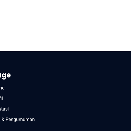
age
me
il
stasi
o & Pengumuman