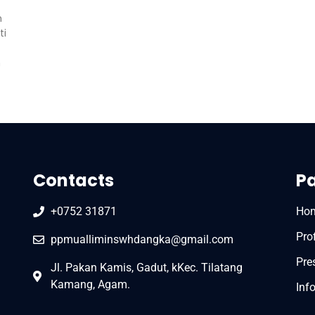
n
ti
n
Contacts
P
+0752 31871
Ho
Prof
ppmualliminswhdangka@gmail.com
Pre
Jl. Pakan Kamis, Gadut, kKec. Tilatang
Kamang, Agam.
Inf