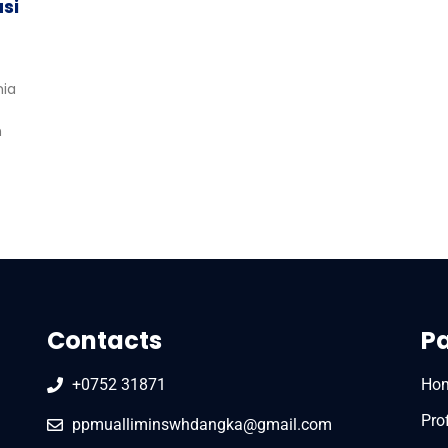
si
nia
n
Contacts
P
+0752 31871
Ho
Prof
ppmualliminswhdangka@gmail.com