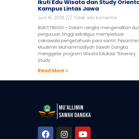
Ikuti Edu Wisata dan Study Orienta
Kampus Lintas Jawa
Juni 16, 2026
Tidak ada komentar
BUKITTINGGI – Dalam rangka mengenalkan du
perguruan tinggi sekaligus memperluas
cakrawala pengetahuan para santri, Pesantre
Mualimin Muhammadiyah Sawah Dangka
menggelar program Wisata Edukasi “Itinerary
Study
Read More »