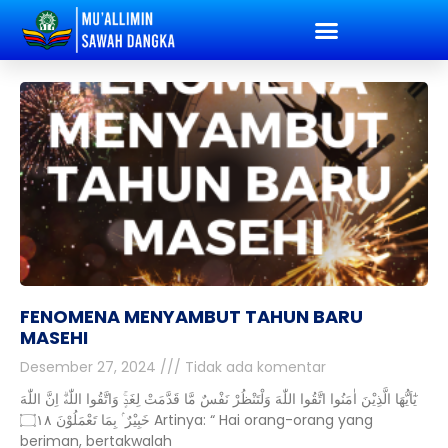
FENOMENA MENYAMBUT TAHUN BARU
MASEHI
Desember 27, 2024
Tidak ada komentar
يٰٓاَيُّهَا الَّذِيْنَ اٰمَنُوا اتَّقُوا اللّٰهَ وَلْتَنْظُرْ نَفْسٌ مَّا قَدَّمَتْ لِغَدٍۚ وَاتَّقُوا اللّٰهَۗ اِنَّ اللّٰهَ
خَبِيْرٌ ۢ بِمَا تَعْمَلُوْنَ ۝١٨ Artinya: “ Hai orang-orang yang
beriman, bertakwalah