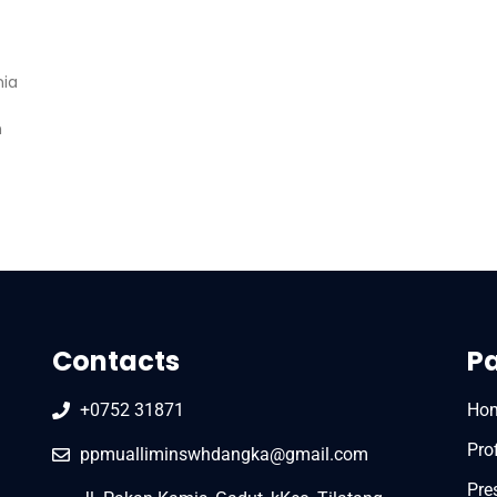
nia
n
Contacts
P
+0752 31871
Ho
Prof
ppmualliminswhdangka@gmail.com
Pre