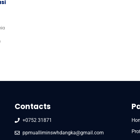
si
nia
n
Contacts
P
+0752 31871
Ho
Prof
ppmualliminswhdangka@gmail.com