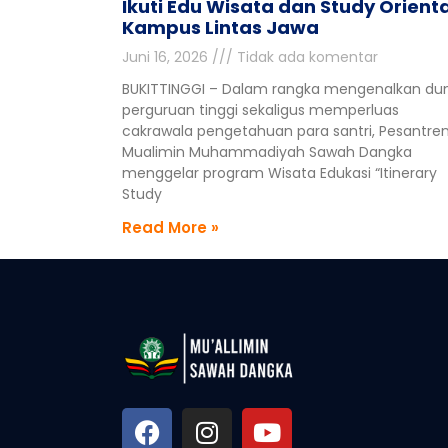
Ikuti Edu Wisata dan Study Orienta
Kampus Lintas Jawa
Juni 16, 2026
Tidak ada komentar
BUKITTINGGI – Dalam rangka mengenalkan du
perguruan tinggi sekaligus memperluas
cakrawala pengetahuan para santri, Pesantre
Mualimin Muhammadiyah Sawah Dangka
menggelar program Wisata Edukasi “Itinerary
Study
Read More »