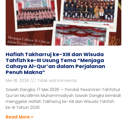
Haflah Takharruj ke-XIII dan Wisuda
Tahfizh ke-III Usung Tema “Menjaga
Cahaya Al-Qur’an dalam Perjalanan
Penuh Makna”
Mei 18, 2026
Tidak ada komentar
Sawah Dangka, 17 Mei 2026 — Pondok Pesantren Tahfizhul
Qur’an Mu’allimin Muhammadiyah Sawah Dangka kembali
menggelar Haflah Takharruj ke-XIII dan Wisuda Tahfizh
ke-III Tahun 2026
Read More »