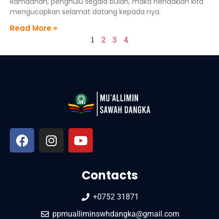
Ramadhan, penghulu segala bulan, maka hendaklah kita
mengucapkan selamat datang kepada nya.
Read More »
1
2
3
4
Contacts
+0752 31871
ppmualliminswhdangka@gmail.com