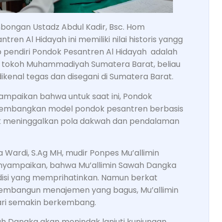
ongan Ustadz Abdul Kadir, Bsc. Hom
n Al Hidayah ini memiliki nilai historis yangg
pendiri Pondok Pesantren Al Hidayah adalah
 tokoh Muhammadiyah Sumatera Barat, beliau
enal tegas dan disegani di Sumatera Barat.
yampaikan bahwa untuk saat ini, Pondok
gembangkan model pondok pesantren berbasis
k meninggalkan pola dakwah dan pendalaman
a Wardi, S.Ag MH, mudir Ponpes Mu’allimin
ampaikan, bahwa Mu’allimin Sawah Dangka
disi yang memprihatinkan. Namun berkat
embangun menajemen yang bagus, Mu’allimin
ari semakin berkembang.
ah Dangka akan menindak lanjuti kunjungan