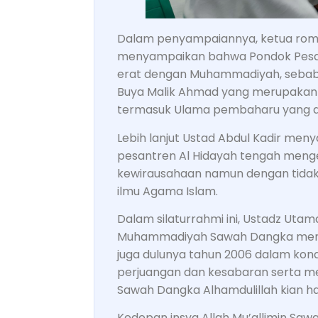
Dalam penyampaiannya, ketua romb
menyampaikan bahwa Pondok Pesantre
erat dengan Muhammadiyah, sebab 
Buya Malik Ahmad yang merupakan
termasuk Ulama pembaharu yang dik
Lebih lanjut Ustad Abdul Kadir men
pesantren Al Hidayah tengah men
kewirausahaan namun dengan tida
ilmu Agama Islam.
Dalam silaturrahmi ini, Ustadz Utam
Muhammadiyah Sawah Dangka meny
juga dulunya tahun 2006 dalam kon
perjuangan dan kesabaran serta m
Sawah Dangka Alhamdulillah kian h
Kedepan insya Allah Mu’allimin Saw