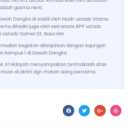
 ustadz Akram, ustadz Ahmadi Boerhan, ustadzah
adzah gusma nerti.
awah Dangka di wakili oleh Mudir ustadz Utama
serta dihadiri juga oleh sekretaris BPP ustadz
i Ustadz Gafnel Dt. Basa MH.
emudian kegiatan dilanjutkan dengan kujungan
n kampus 1 di Sawah Dangka.
 Al Hidayah menyampaikan terimakasih atas
muan di akhiri dgn makan siang bersama.