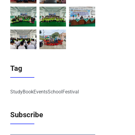
Tag
Study
Book
Events
School
Festival
Subscribe