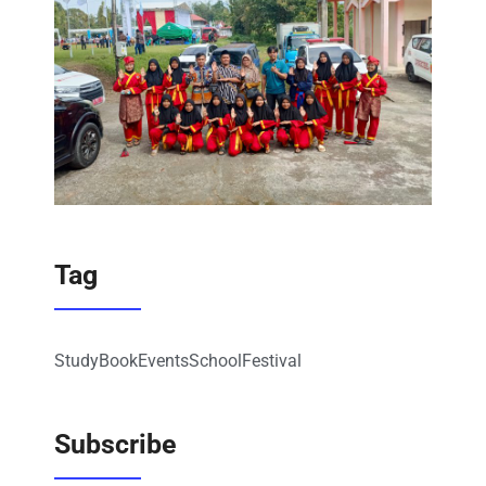
Tag
Study
Book
Events
School
Festival
Subscribe