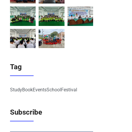
Tag
Study
Book
Events
School
Festival
Subscribe