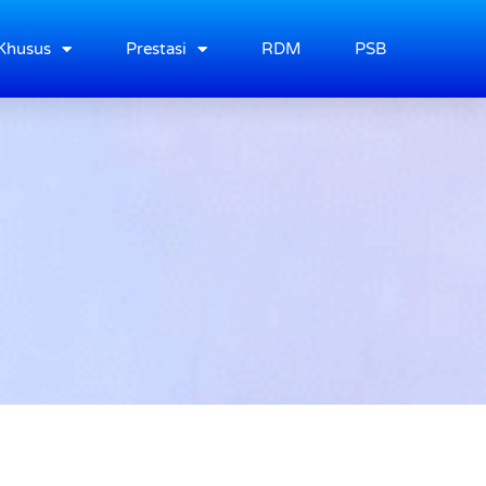
Khusus
Prestasi
RDM
PSB