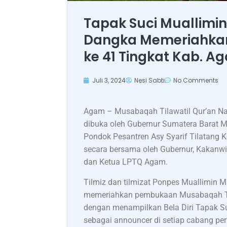
Tapak Suci Muallim
Dangka Memeriahka
ke 41 Tingkat Kab. A
Juli 3, 2024
Nesi Sabti
No Comments
Agam – Musabaqah Tilawatil Qur’an Na
dibuka oleh Gubernur Sumatera Barat M
Pondok Pesantren Asy Syarif Tilatan
secara bersama oleh Gubernur, Kakan
dan Ketua LPTQ Agam.
Tilmiz dan tilmizat Ponpes Muallimin
memeriahkan pembukaan Musabaqah Til
dengan menampilkan Bela Diri Tapak S
sebagai announcer di setiap cabang pe