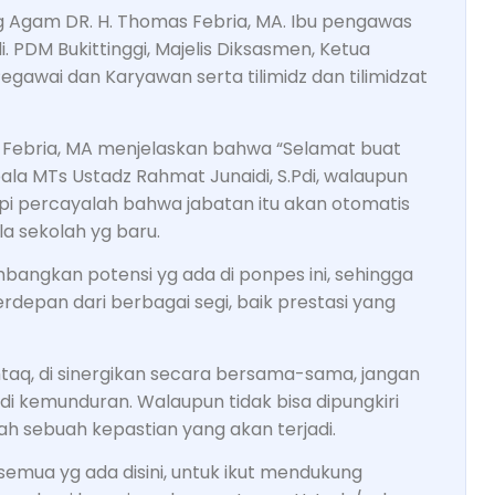
ag Agam DR. H. Thomas Febria, MA. Ibu pengawas
. PDM Bukittinggi, Majelis Diksasmen, Ketua
awai dan Karyawan serta tilimidz dan tilimidzat
Febria, MA menjelaskan bahwa “Selamat buat
ala MTs Ustadz Rahmat Junaidi, S.Pdi, walaupun
tapi percayalah bahwa jabatan itu akan otomatis
a sekolah yg baru.
angkan potensi yg ada di ponpes ini, sehingga
erdepan dari berbagai segi, baik prestasi yang
aq, di sinergikan secara bersama-sama, jangan
adi kemunduran. Walaupun tidak bisa dipungkiri
h sebuah kepastian yang akan terjadi.
emua yg ada disini, untuk ikut mendukung