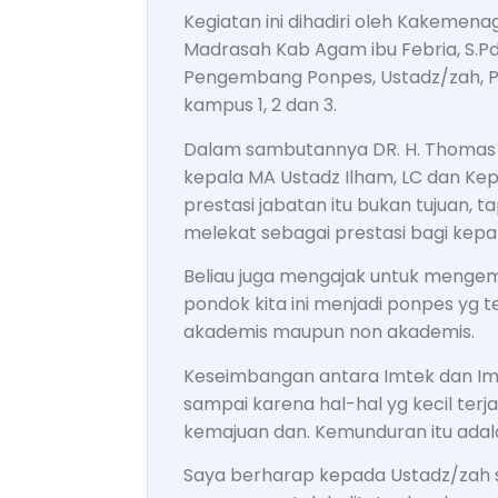
Kegiatan ini dihadiri oleh Kakemen
Madrasah Kab Agam ibu Febria, S.Pdi
Pengembang Ponpes, Ustadz/zah, Peg
kampus 1, 2 dan 3.
Dalam sambutannya DR. H. Thomas 
kepala MA Ustadz Ilham, LC dan Kep
prestasi jabatan itu bukan tujuan, 
melekat sebagai prestasi bagi kepal
Beliau juga mengajak untuk mengemb
pondok kita ini menjadi ponpes yg t
akademis maupun non akademis.
Keseimbangan antara Imtek dan Imt
sampai karena hal-hal yg kecil terj
kemajuan dan. Kemunduran itu adala
Saya berharap kepada Ustadz/zah s