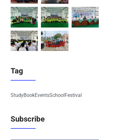
Tag
Study
Book
Events
School
Festival
Subscribe