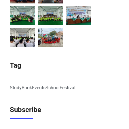
Tag
Study
Book
Events
School
Festival
Subscribe