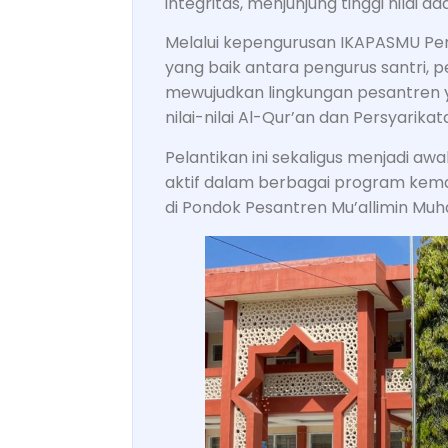
integritas, menjunjung tinggi nilai a
Melalui kepengurusan IKAPASMU Peri
yang baik antara pengurus santri,
mewujudkan lingkungan pesantren y
nilai-nilai Al-Qur’an dan Persyari
Pelantikan ini sekaligus menjadi aw
aktif dalam berbagai program kem
di Pondok Pesantren Mu’allimin M