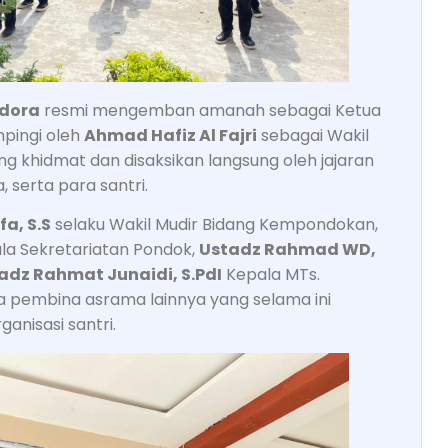
edora
resmi mengemban amanah sebagai Ketua
pingi oleh
Ahmad Hafiz Al Fajri
sebagai Wakil
ng khidmat dan disaksikan langsung oleh jajaran
serta para santri.
fa, S.S
selaku Wakil Mudir Bidang Kempondokan,
la Sekretariatan Pondok,
Ustadz Rahmad WD,
adz Rahmat Junaidi, S.PdI
Kepala MTs.
ra pembina asrama lainnya yang selama ini
anisasi santri.