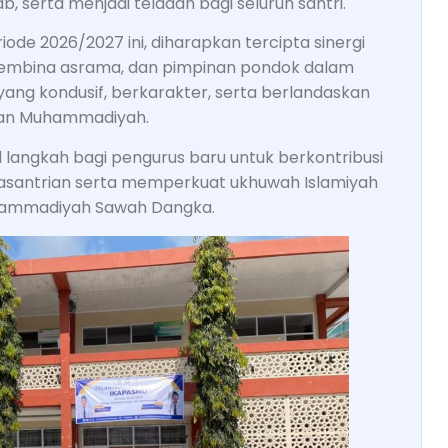
dab, serta menjadi teladan bagi seluruh santri.
ode 2026/2027 ini, diharapkan tercipta sinergi
 pembina asrama, dan pimpinan pondok dalam
ang kondusif, berkarakter, serta berlandaskan
katan Muhammadiyah.
al langkah bagi pengurus baru untuk berkontribusi
asantrian serta memperkuat ukhuwah Islamiyah
uhammadiyah Sawah Dangka.