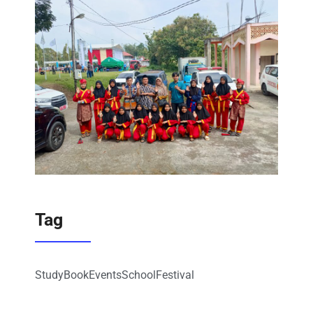
Tag
Study
Book
Events
School
Festival