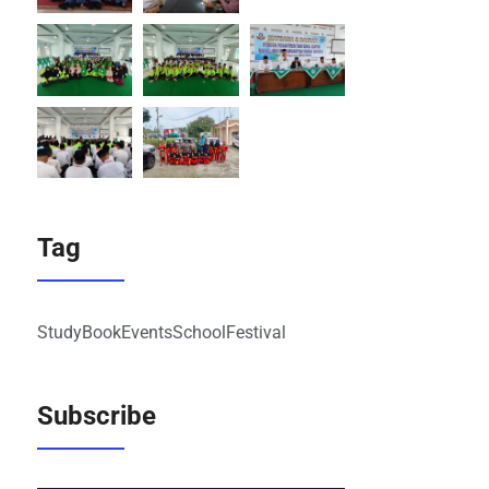
Tag
Study
Book
Events
School
Festival
Subscribe