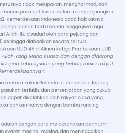
enerusnya tidak melupakan, menghormati, dan
gorbanan para pahlawan dalam memperjuangkan
2. Kemerdekaan Indonesia pada hakikatnya
, pengorbanan harta benda hingga jiwa raga
i Allah, Itu disadari oleh para pejuang dan
sehingga diabadikan secara tertulis,
ukaan UUD 45 di Alinea ketiga Pembukaan UUD
t Allah Yang Maha Kuasa dan dengan didorong
kehidupan kebangsaan yang bebas, maka rakyat
i kemerdekaannya
“.
n tentara koloni Belanda atau tentara Jepang
 pasukan terlatih, dan persenjataan yang cukup
an dapat dikalahkan oleh rakyat biasa yang
soka bahkan hanya dengan bambu runcing
u adalah dengan cara melaksanakan perintah-
an syarat masing-masing, dan meninggalkan