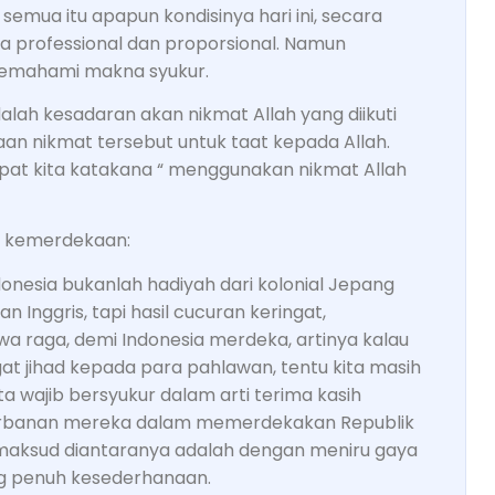
i semua itu apapun kondisinya hari ini, secara
ra professional dan proporsional. Namun
 memahami makna syukur.
alah kesadaran akan nikmat Allah yang diikuti
n nikmat tersebut untuk taat kepada Allah.
at kita katakana “ menggunakan nikmat Allah
at kemerdekaan:
esia bukanlah hadiyah dari kolonial Jepang
n Inggris, tapi hasil cucuran keringat,
a raga, demi Indonesia merdeka, artinya kalau
t jihad kepada para pahlawan, tentu kita masih
ta wajib bersyukur dalam arti terima kasih
orbanan mereka dalam memerdekakan Republik
 dimaksud diantaranya adalah dengan meniru gaya
g penuh kesederhanaan.