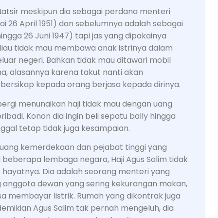
atsir meskipun dia sebagai perdana menteri
i 26 April 1951) dan sebelumnya adalah sebagai
ngga 26 Juni 1947) tapi jas yang dipakainya
Beliau tidak mau membawa anak istrinya dalam
luar negeri. Bahkan tidak mau ditawari mobil
ha, alasannya karena takut nanti akan
ersikap kepada orang berjasa kepada dirinya.
pergi menunaikan haji tidak mau dengan uang
ibadi. Konon dia ingin beli sepatu bally hingga
gal tetap tidak juga kesampaian.
ejuang kemerdekaan dan pejabat tinggi yang
 beberapa lembaga negara, Haji Agus Salim tidak
r hayatnya. Dia adalah seorang menteri yang
ng anggota dewan yang sering kekurangan makan,
sa membayar listrik. Rumah yang dikontrak juga
i demikian Agus Salim tak pernah mengeluh, dia