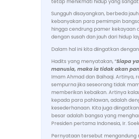
tetap menikmati hidup yang sangat
Sungguh disayangkan, berbeda jauh
kebanyakan para pemimpin bangsa ha
hingga cendrung pamer kekayaan d
dengan susah dan jauh dari hidup l
Dalam hal ini kita diingatkan dengan
Hadits yang menyatakan, “
Siapa ya
manusia, maka ia tidak akan pan
Imam Ahmad dan Baihaqi. Artinya, r
sempurna jika seseorang tidak mam
memberikan kebaikan. Artinya kalau
kepada para pahlawan, adalah den
kesederhanaan. Kita juga diingatk
besar adalah bangsa yang mengharg
Presiden pertama Indonesia, Ir. Soe
Pernyataan tersebut mengandung 