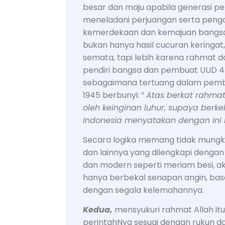
besar dan maju apabila generasi p
meneladani perjuangan serta pen
kemerdekaan dan kemajuan bangsa
bukan hanya hasil cucuran keringat
semata, tapi lebih karena rahmat dar
pendiri bangsa dan pembuat UUD 45 
sebagaimana tertuang dalam pemb
1945 berbunyi: ”
Atas berkat rahma
oleh keinginan luhur, supaya ber
Indonesia menyatakan dengan in
Secara logika memang tidak mungki
dan lainnya yang dilengkapi dengan
dan modern seperti meriam besi, ak
hanya berbekal senapan angin, ba
dengan segala kelemahannya.
Kedua,
mensyukuri rahmat Allah it
perintahNya sesuai dengan rukun d