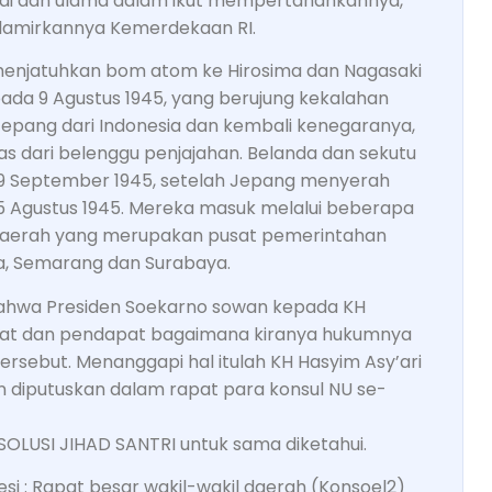
yai dan ulama dalam ikut mempertahankannya,
lamirkannya Kemerdekaan RI.
enjatuhkan bom atom ke Hirosima dan Nagasaki
ada 9 Agustus 1945, yang berujung kekalahan
epang dari Indonesia dan kembali kenegaranya,
as dari belenggu penjajahan. Belanda dan sekutu
29 September 1945, setelah Jepang menyerah
5 Agustus 1945. Mereka masuk melalui beberapa
a daerah yang merupakan pusat pemerintahan
a, Semarang dan Surabaya.
 bahwa Presiden Soekarno sowan kepada KH
ihat dan pendapat bagaimana kiranya hukumnya
sebut. Menanggapi hal itulah KH Hasyim Asy’ari
 diputuskan dalam rapat para konsul NU se-
SOLUSI JIHAD SANTRI untuk sama diketahui.
si : Rapat besar wakil-wakil daerah (Konsoel2)