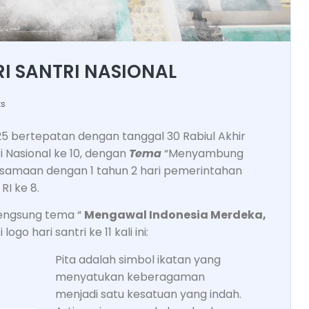
RI SANTRI NASIONAL
s
025 bertepatan dengan tanggal 30 Rabiul Akhir
i Nasional ke 10, dengan
Tema
“Menyambung
amaan dengan 1 tahun 2 hari pemerintahan
RI ke 8.
 mengsung tema “
Mengawal Indonesia Merdeka,
i logo hari santri ke 11 kali ini:
Pita adalah simbol ikatan yang
menyatukan keberagaman
menjadi satu kesatuan yang indah.