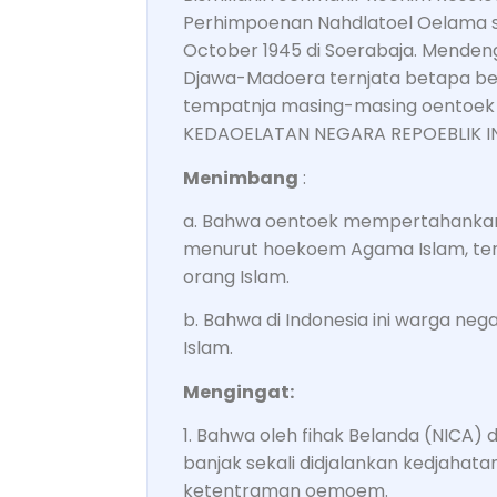
Perhimpoenan Nahdlatoel Oelama s
October 1945 di Soerabaja. Mendeng
Djawa-Madoera ternjata betapa be
tempatnja masing-masing oentoe
KEDAOELATAN NEGARA REPOEBLIK I
Menimbang
:
a. Bahwa oentoek mempertahankan
menurut hoekoem Agama Islam, ter
orang Islam.
b. Bahwa di Indonesia ini warga neg
Islam.
Mengingat:
1. Bahwa oleh fihak Belanda (NICA) 
banjak sekali didjalankan kedjaha
ketentraman oemoem.