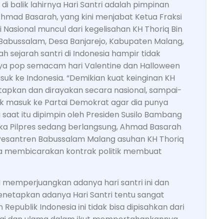
di balik lahirnya Hari Santri adalah pimpinan
Ahmad Basarah, yang kini menjabat Ketua Fraksi
 Nasional muncul dari kegelisahan KH Thoriq Bin
Babussalam, Desa Banjarejo, Kabupaten Malang,
 sejarah santri di Indonesia hampir tidak
ya pop semacam hari Valentine dan Halloween
uk ke Indonesia. “Demikian kuat keinginan KH
itetapkan dan dirayakan secara nasional, sampai-
ik masuk ke Partai Demokrat agar dia punya
saat itu dipimpin oleh Presiden Susilo Bambang
tika Pilpres sedang berlangsung, Ahmad Basarah
Pesantren Babussalam Malang asuhan KH Thoriq
eka membicarakan kontrak politik membuat
d memperjuangkan adanya hari santri ini dan
netapkan adanya Hari Santri tentu sangat
publik Indonesia ini tidak bisa dipisahkan dari