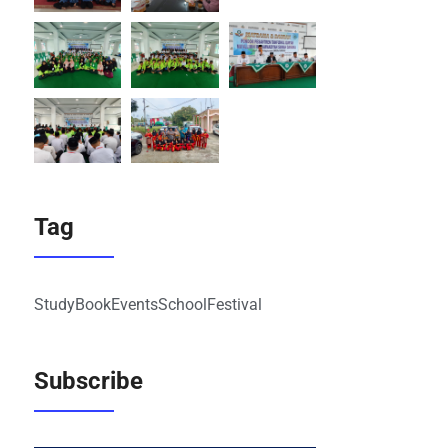
Tag
Study
Book
Events
School
Festival
Subscribe