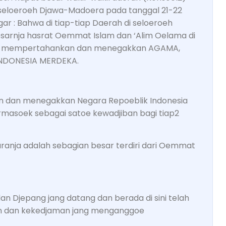
eloeroeh Djawa-Madoera pada tanggal 21-22
ar : Bahwa di tiap-tiap Daerah di seloeroeh
sarnja hasrat Oemmat Islam dan ‘Alim Oelama di
k mempertahankan dan menegakkan AGAMA,
NDONESIA MERDEKA.
 dan menegakkan Negara Repoeblik Indonesia
masoek sebagai satoe kewadjiban bagi tiap2
aranja adalah sebagian besar terdiri dari Oemmat
dan Djepang jang datang dan berada di sini telah
tan dan kekedjaman jang menganggoe