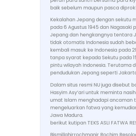
peran para santri bersama para ki
baik sebelum maupun pasca diprok
Kekalahan Jepang dengan sekutu m
pada 6 Agustus 1945 dan Nagasaki p
Jepang dan hengkangnya tentara J
tidak otomatis Indonesia sudah beb
kembali masuk ke Indonesia pada 
tanpa syarat kepada Sekutu pada 1
pintu wilayah Indonesia. Terutam
pendudukan Jepang seperti Jakart
Dalam situs resmi NU juga disebut
Hasyim Asy’ari untuk meminta nas
umat Islam menghadapi ancaman ter
mengeluarkan fatwa yang kemudian
Jawa Madura.
berikut kutipan TEKS ASLI FATWA RE
Bismillahirrochmanir Rochim Resoloe