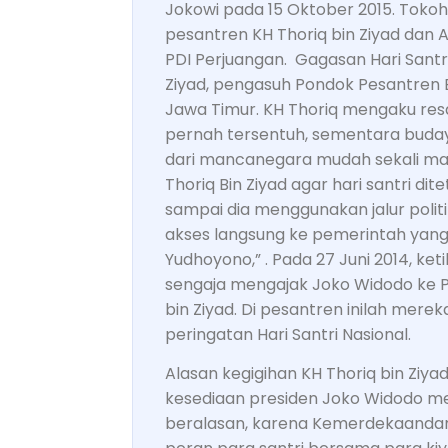
Jokowi pada 15 Oktober 2015. Tokoh 
pesantren KH Thoriq bin Ziyad dan 
PDI Perjuangan. Gagasan Hari Santri
Ziyad, pengasuh Pondok Pesantren 
Jawa Timur. KH Thoriq mengaku resah
pernah tersentuh, sementara buda
dari mancanegara mudah sekali mas
Thoriq Bin Ziyad agar hari santri d
sampai dia menggunakan jalur polit
akses langsung ke pemerintah yang 
Yudhoyono,” . Pada 27 Juni 2014, ke
sengaja mengajak Joko Widodo ke 
bin Ziyad. Di pesantren inilah mer
peringatan Hari Santri Nasional.
Alasan kegigihan KH Thoriq bin Ziya
kesediaan presiden Joko Widodo me
beralasan, karena Kemerdekaandan Re