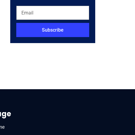
Subscribe
age
me