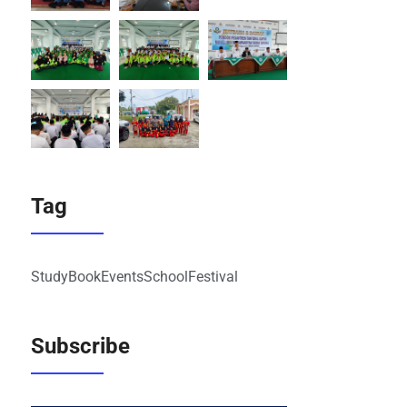
Tag
Study
Book
Events
School
Festival
Subscribe