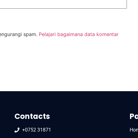
mengurangi spam.
Pelajari bagaimana data komentar
Contacts
P
+0752 31871
Ho