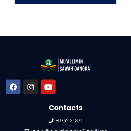
Contacts
+0752 31871
ppmualliminswhdangka@gmail.com